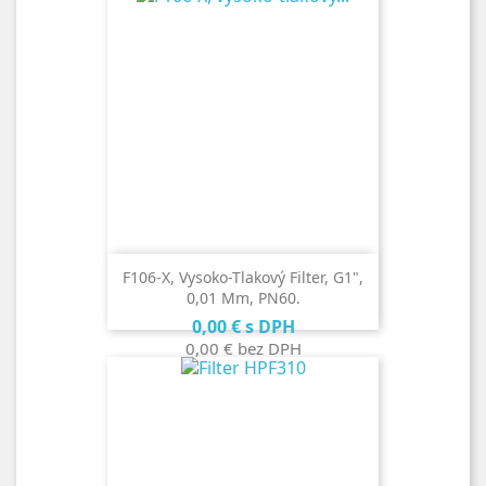
F106-X, Vysoko-Tlakový Filter, G1",
0,01 Μm, PN60.
Cena
0,00 €
s DPH
0,00 €
bez DPH