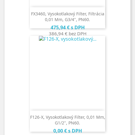
FX3460, Vysokotlakový Filter, Filtrácia
0,01 Μm, G3/4", PN60.
Cena
475,94 €
s DPH
386,94 €
bez DPH
F126-X, Vysokotlakový Filter, 0,01 Μm,
G1/2", PN60.
Cena
0,00 €
s DPH