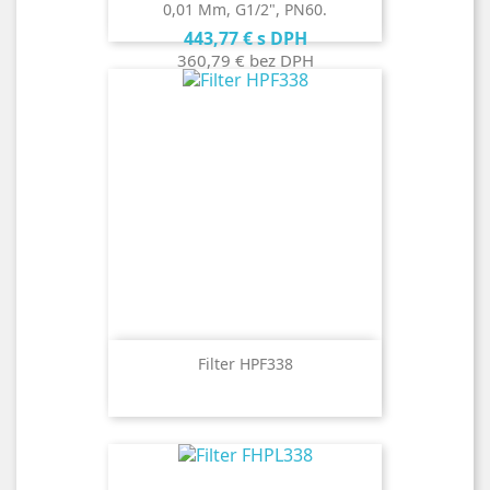
0,01 Μm, G1/2", PN60.
Cena
443,77 €
s DPH
360,79 €
bez DPH
Filter HPF338