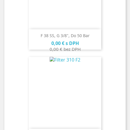
F 38 SS, G 3/8", Do 50 Bar
Cena
0,00 €
s DPH
0,00 €
bez DPH