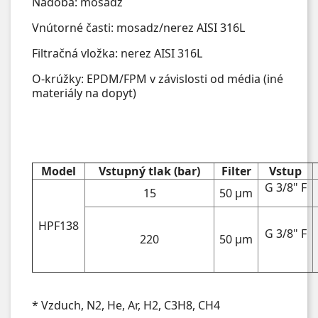
Nádoba: mosadz
Vnútorné časti: mosadz/nerez AISI 316L
Filtračná vložka: nerez AISI 316L
O-krúžky: EPDM/FPM v závislosti od média (iné
materiály na dopyt)
Model
Vstupný tlak (bar)
Filter
Vstup
G 3/8" F
15
50
µm
HPF138
G 3/8" F
220
50 µm
* Vzduch, N2, He, Ar, H2, C3H8, CH4