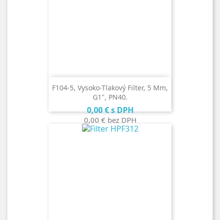
F104-5, Vysoko-Tlakový Filter, 5 Μm,
G1", PN40.
Cena
0,00 €
s DPH
0,00 €
bez DPH