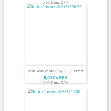
0,00 €
bez DPH
Redukčný Ventil F15/300 2F Effect
Cena
0,00 €
s DPH
0,00 €
bez DPH