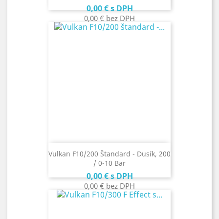
Cena
0,00 €
s DPH
0,00 €
bez DPH
Vulkan F10/200 Štandard - Dusík, 200
/ 0-10 Bar
Cena
0,00 €
s DPH
0,00 €
bez DPH