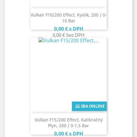
Vulkan F10/200 Effect, Kyslík, 200 / 0-
10 Bar
Cena
0,00 €
s DPH
0,00 €
bez DPH
IBA ONLINE
Vulkan F15/200 Effect, Kalibračný
Plyn, 200 / 0-1,5 Bar
Cena
0,00 €
s DPH