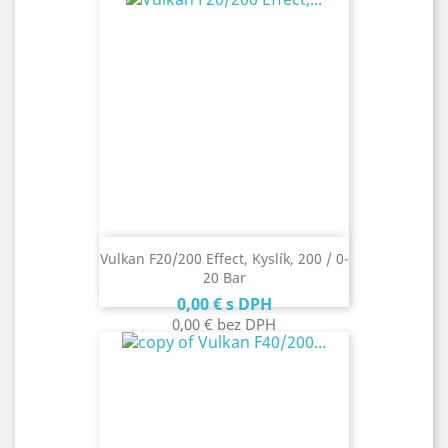
Vulkan F20/200 Effect, Kyslík, 200 / 0-
20 Bar
Cena
0,00 €
s DPH
0,00 €
bez DPH