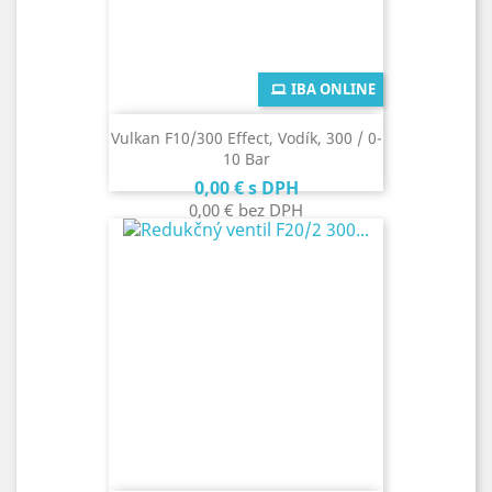
IBA ONLINE
Vulkan F10/300 Effect, Vodík, 300 / 0-
10 Bar
Cena
0,00 €
s DPH
0,00 €
bez DPH