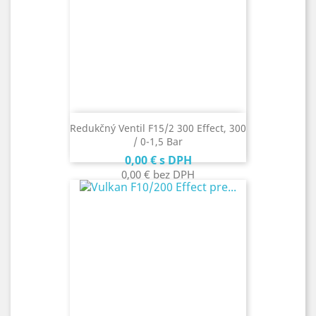
Redukčný Ventil F15/2 300 Effect, 300
/ 0-1,5 Bar
Cena
0,00 €
s DPH
0,00 €
bez DPH