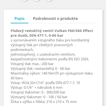
Popis
Podrobnosti o produkte
Fľašový redukčný ventil Vulkan F60/300 Effect
pre dusík, DIN 477-1, 0-60 bar
s vyrovnávaním vstupného tlaku pre konštantný
výstupný tlak pri všetkých pracovných
podmienkach,
jednostupňový, s uzatváracím ventilom,
bezpečnostnými tlakomermi podľa EN ISO 2503.
Vstupný tlak max.: 200 bar
Výstupný tlak: nastaviteľný 0 - 60 bar
Maximálny výkon: 140 Nm³/h pri výstupnom tlaku
60 baru
Vstup: W24,32x1/14" podľa DIN 477-1 č. 10
Výstup: G1/4" + nátrubok 6 mm
Vstupný tlakomer: 0 - 300/200 bar
Výstupný tlakomer: 0 - 100 / 60 bar
Šírka x výška x hĺbka: 210 x 210 x 75 mm