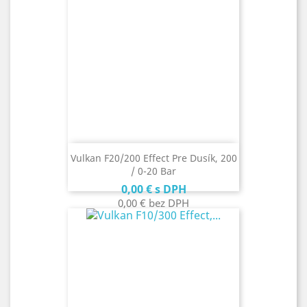
Vulkan F20/200 Effect Pre Dusík, 200
/ 0-20 Bar
Cena
0,00 €
s DPH
0,00 €
bez DPH