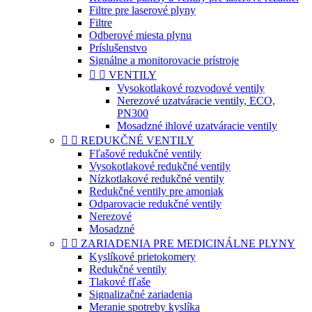
Filtre pre laserové plyny
Filtre
Odberové miesta plynu
Príslušenstvo
Signálne a monitorovacie prístroje


VENTILY
Vysokotlakové rozvodové ventily
Nerezové uzatváracie ventily, ECO,
PN300
Mosadzné ihlové uzatváracie ventily


REDUKČNÉ VENTILY
Fľašové redukčné ventily
Vysokotlakové redukčné ventily
Nízkotlakové redukčné ventily
Redukčné ventily pre amoniak
Odparovacie redukčné ventily
Nerezové
Mosadzné


ZARIADENIA PRE MEDICINÁLNE PLYNY
Kyslíkové prietokomery
Redukčné ventily
Tlakové fľaše
Signalizačné zariadenia
Meranie spotreby kyslíka