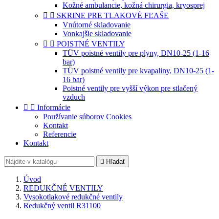
Kožné ambulancie, kožná chirurgia, kryosprej


SKRINE PRE TLAKOVÉ FĽAŠE
Vnútorné skladovanie
Vonkajšie skladovanie


POISTNÉ VENTILY
TÜV poistné ventily pre plyny, DN10-25 (1-16
bar)
TÜV poistné ventily pre kvapaliny, DN10-25 (1-
16 bar)
Poistné ventily pre vyšší výkon pre stlačený
vzduch


Informácie
Používanie súborov Cookies
Kontakt
Referencie
Kontakt

Hľadať
Úvod
REDUKČNÉ VENTILY
Vysokotlakové redukčné ventily
Redukčný ventil R31100