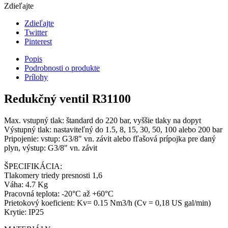
Zdieľajte
Zdieľajte
Twitter
Pinterest
Popis
Podrobnosti o produkte
Prílohy
Redukčný ventil R31100
Max. vstupný tlak: štandard do 220 bar, vyššie tlaky na dopyt
Výstupný tlak: nastaviteľný do 1.5, 8, 15, 30, 50, 100 alebo 200 bar
Pripojenie: vstup: G3/8" vn. závit alebo fľašová prípojka pre daný
plyn, výstup: G3/8" vn. závit
ŠPECIFIKÁCIA:
Tlakomery triedy presnosti 1,6
Váha: 4.7 Kg
Pracovná teplota: -20°C až +60°C
Prietokový koeficient: Kv= 0.15 Nm3/h (Cv = 0,18 US gal/min)
Krytie: IP25