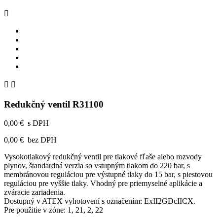



Redukčný ventil R31100
0,00 €
s DPH
0,00 €
bez DPH
Vysokotlakový redukčný ventil pre tlakové fľaše alebo rozvody
plynov, štandardná verzia so vstupným tlakom do 220 bar, s
membránovou reguláciou pre výstupné tlaky do 15 bar, s piestovou
reguláciou pre vyššie tlaky. Vhodný pre priemyselné aplikácie a
zváracie zariadenia.
Dostupný v ATEX vyhotovení s označením: ExII2GDcIICX.
Pre použitie v zóne: 1, 21, 2, 22