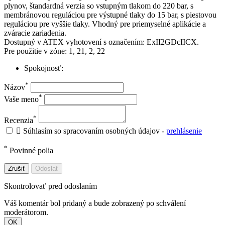
plynov, štandardná verzia so vstupným tlakom do 220 bar, s
membránovou reguláciou pre výstupné tlaky do 15 bar, s piestovou
reguláciou pre vyššie tlaky. Vhodný pre priemyselné aplikácie a
zváracie zariadenia.
Dostupný v ATEX vyhotovení s označením: ExII2GDcIICX.
Pre použitie v zóne: 1, 21, 2, 22
Spokojnosť:
*
Názov
*
Vaše meno
*
Recenzia

Súhlasím so spracovaním osobných údajov -
prehlásenie
*
Povinné polia
Zrušiť
Odoslať
Skontrolovať pred odoslaním
Váš komentár bol pridaný a bude zobrazený po schválení
moderátorom.
OK