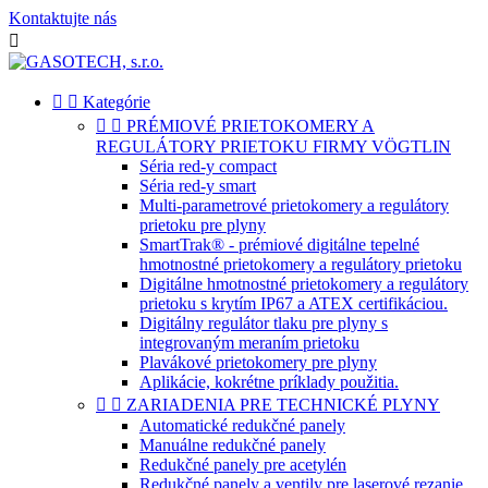
Kontaktujte nás



Kategórie


PRÉMIOVÉ PRIETOKOMERY A
REGULÁTORY PRIETOKU FIRMY VÖGTLIN
Séria red-y compact
Séria red-y smart
Multi-parametrové prietokomery a regulátory
prietoku pre plyny
SmartTrak® - prémiové digitálne tepelné
hmotnostné prietokomery a regulátory prietoku
Digitálne hmotnostné prietokomery a regulátory
prietoku s krytím IP67 a ATEX certifikáciou.
Digitálny regulátor tlaku pre plyny s
integrovaným meraním prietoku
Plavákové prietokomery pre plyny
Aplikácie, kokrétne príklady použitia.


ZARIADENIA PRE TECHNICKÉ PLYNY
Automatické redukčné panely
Manuálne redukčné panely
Redukčné panely pre acetylén
Redukčné panely a ventily pre laserové rezanie.