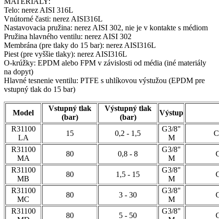
MATERIÁLY:
Telo: nerez AISI 316L
Vnútorné časti: nerez AISI316L
Nastavovacia pružina: nerez AISI 302, nie je v kontakte s médiom
Pružina hlavného ventilu: nerez AISI 302
Membrána (pre tlaky do 15 bar): nerez AISI316L
Piest (pre vyššie tlaky): nerez AISI316L
O-krúžky: EPDM alebo FPM v závislosti od média (iné materiály
na dopyt)
Hlavné tesnenie ventilu: PTFE s uhlíkovou výstužou (EPDM pre
vstupný tlak do 15 bar)
Vstupný tlak
Výstupný tlak
Model
Výstup
(bar)
(bar)
R31100
G3/8"
15
0,2 - 1,5
C
LA
M
R31100
G3/8"
80
0,8 - 8
MA
M
R31100
G3/8"
80
1,5 - 15
MB
M
R31100
G3/8"
80
3 - 30
MC
M
R31100
G3/8"
80
5 - 50