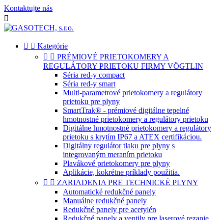
Kontaktujte nás



Kategórie


PRÉMIOVÉ PRIETOKOMERY A
REGULÁTORY PRIETOKU FIRMY VÖGTLIN
Séria red-y compact
Séria red-y smart
Multi-parametrové prietokomery a regulátory
prietoku pre plyny
SmartTrak® - prémiové digitálne tepelné
hmotnostné prietokomery a regulátory prietoku
Digitálne hmotnostné prietokomery a regulátory
prietoku s krytím IP67 a ATEX certifikáciou.
Digitálny regulátor tlaku pre plyny s
integrovaným meraním prietoku
Plavákové prietokomery pre plyny
Aplikácie, kokrétne príklady použitia.


ZARIADENIA PRE TECHNICKÉ PLYNY
Automatické redukčné panely
Manuálne redukčné panely
Redukčné panely pre acetylén
Redukčné panely a ventily pre laserové rezanie.