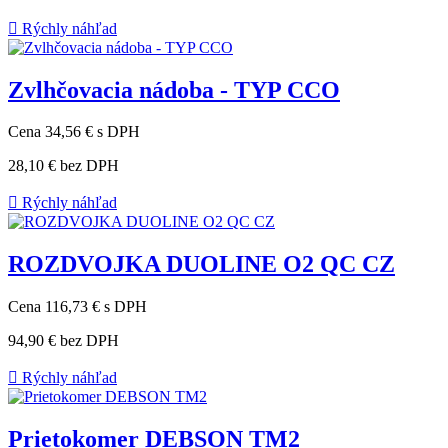

Rýchly náhľad
Zvlhčovacia nádoba - TYP CCO
Cena
34,56 €
s DPH
28,10 €
bez DPH

Rýchly náhľad
ROZDVOJKA DUOLINE O2 QC CZ
Cena
116,73 €
s DPH
94,90 €
bez DPH

Rýchly náhľad
Prietokomer DEBSON TM2