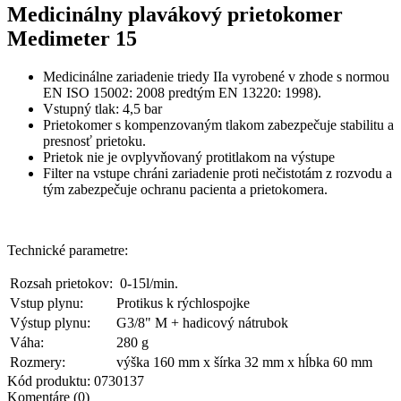
Medicinálny plavákový prietokomer
Medimeter 15
Medicinálne zariadenie triedy IIa vyrobené v zhode s normou
EN ISO 15002: 2008 predtým EN 13220: 1998).
Vstupný tlak: 4,5 bar
Prietokomer s kompenzovaným tlakom zabezpečuje stabilitu a
presnosť prietoku.
Prietok nie je ovplyvňovaný protitlakom na výstupe
Filter na vstupe chráni zariadenie proti nečistotám z rozvodu a
tým zabezpečuje ochranu pacienta a prietokomera.
Technické parametre:
Rozsah prietokov:
0-15l/min.
Vstup plynu:
Protikus k rýchlospojke
Výstup plynu:
G3/8" M + hadicový nátrubok
Váha:
280 g
Rozmery:
výška 160 mm x šírka 32 mm x hĺbka 60 mm
Kód produktu:
0730137
Komentáre (0)