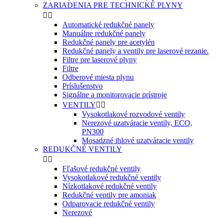
ZARIADENIA PRE TECHNICKÉ PLYNY


Automatické redukčné panely
Manuálne redukčné panely
Redukčné panely pre acetylén
Redukčné panely a ventily pre laserové rezanie.
Filtre pre laserové plyny
Filtre
Odberové miesta plynu
Príslušenstvo
Signálne a monitorovacie prístroje
VENTILY


Vysokotlakové rozvodové ventily
Nerezové uzatváracie ventily, ECO,
PN300
Mosadzné ihlové uzatváracie ventily
REDUKČNÉ VENTILY


Fľašové redukčné ventily
Vysokotlakové redukčné ventily
Nízkotlakové redukčné ventily
Redukčné ventily pre amoniak
Odparovacie redukčné ventily
Nerezové