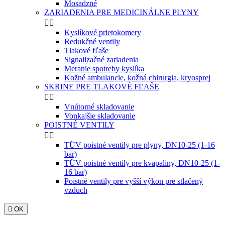
Mosadzné
ZARIADENIA PRE MEDICINÁLNE PLYNY


Kyslíkové prietokomery
Redukčné ventily
Tlakové fľaše
Signalizačné zariadenia
Meranie spotreby kyslíka
Kožné ambulancie, kožná chirurgia, kryosprej
SKRINE PRE TLAKOVÉ FĽAŠE


Vnútorné skladovanie
Vonkajšie skladovanie
POISTNÉ VENTILY


TÜV poistné ventily pre plyny, DN10-25 (1-16
bar)
TÜV poistné ventily pre kvapaliny, DN10-25 (1-
16 bar)
Poistné ventily pre vyšší výkon pre stlačený
vzduch

OK