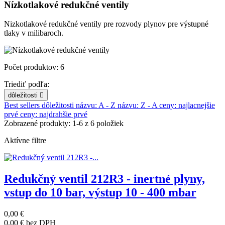
Nízkotlakové redukčné ventily
Nizkotlakové redukčné ventily pre rozvody plynov pre výstupné
tlaky v milibaroch.
Počet produktov: 6
Triediť podľa:
dôležitosti

Best sellers
dôležitosti
názvu: A - Z
názvu: Z - A
ceny: najlacnejšie
prvé
ceny: najdrahšie prvé
Zobrazené produkty: 1-6 z 6 položiek
Aktívne filtre
Redukčný ventil 212R3 - inertné plyny,
vstup do 10 bar, výstup 10 - 400 mbar
0,00 €
0,00 €
bez DPH