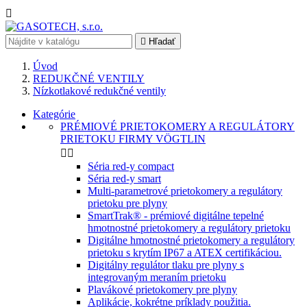


Hľadať
Úvod
REDUKČNÉ VENTILY
Nízkotlakové redukčné ventily
Kategórie
PRÉMIOVÉ PRIETOKOMERY A REGULÁTORY
PRIETOKU FIRMY VÖGTLIN


Séria red-y compact
Séria red-y smart
Multi-parametrové prietokomery a regulátory
prietoku pre plyny
SmartTrak® - prémiové digitálne tepelné
hmotnostné prietokomery a regulátory prietoku
Digitálne hmotnostné prietokomery a regulátory
prietoku s krytím IP67 a ATEX certifikáciou.
Digitálny regulátor tlaku pre plyny s
integrovaným meraním prietoku
Plavákové prietokomery pre plyny
Aplikácie, kokrétne príklady použitia.