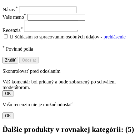
*
Názov
*
Vaše meno
*
Recenzia

Súhlasím so spracovaním osobných údajov -
prehlásenie
*
Povinné polia
Zrušiť
Odoslať
Skontrolovať pred odoslaním
Váš komentár bol pridaný a bude zobrazený po schválení
moderátorom.
OK
Vašu recenziu nie je možné odoslať
OK
Ďalšie produkty v rovnakej kategórii: (5)