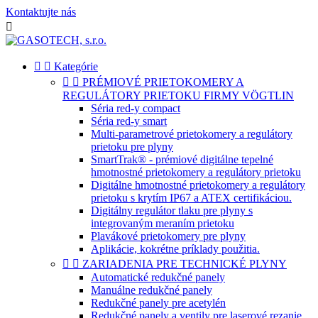
Kontaktujte nás



Kategórie


PRÉMIOVÉ PRIETOKOMERY A
REGULÁTORY PRIETOKU FIRMY VÖGTLIN
Séria red-y compact
Séria red-y smart
Multi-parametrové prietokomery a regulátory
prietoku pre plyny
SmartTrak® - prémiové digitálne tepelné
hmotnostné prietokomery a regulátory prietoku
Digitálne hmotnostné prietokomery a regulátory
prietoku s krytím IP67 a ATEX certifikáciou.
Digitálny regulátor tlaku pre plyny s
integrovaným meraním prietoku
Plavákové prietokomery pre plyny
Aplikácie, kokrétne príklady použitia.


ZARIADENIA PRE TECHNICKÉ PLYNY
Automatické redukčné panely
Manuálne redukčné panely
Redukčné panely pre acetylén
Redukčné panely a ventily pre laserové rezanie.