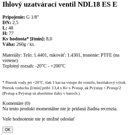
Ihlový uzatvárací ventil NDL18 ES E
Pripojenie:
G 1/8"
DN:
2,5
L:
48
H:
77
Kv hodnota* [l/min]:
8,0
Váha:
260g / ks.
Materiály: Telo: 1.4401, rukoväť: 1.4301, tesnenie: PTFE (na
vretene)
Teplotný rozsah: -20°C - +200°C
* Prietok vody pri +20°C, tlak 1 bar na vstupe do ventilu, beztlakový výtok.
Prietok vzduchu [l/min] pribl. 13,4 x Kv x Pvstup, ak Pvýstup < Pvstup/2
(Pvstup a Pvýstup sú absolútne tlaky v baroch.)
Komentáre (0)
Na tento produkt momentálne nie je pridaná žiadna recenzia.
Vaše hodnotenie nie je možné odoslať
OK