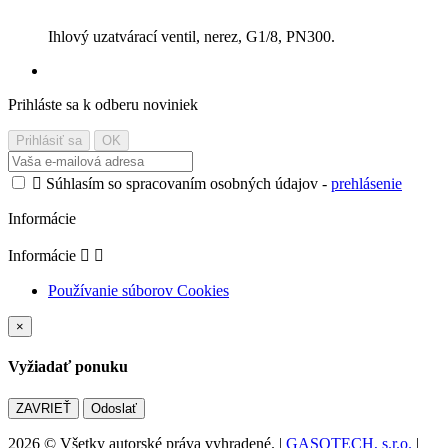
Ihlový uzatvárací ventil, nerez, G1/8, PN300.
Prihláste sa k odberu noviniek

Súhlasím so spracovaním osobných údajov -
prehlásenie
Informácie
Informácie


Používanie súborov Cookies
×
Vyžiadať ponuku
ZAVRIEŤ
Odoslať
2026 © Všetky autorské práva vyhradené. |
GASOTECH, s.r.o.
|