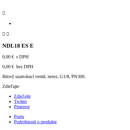



NDL18 ES E
0,00 €
s DPH
0,00 €
bez DPH
Ihlový uzatvárací ventil, nerez, G1/8, PN300.
Zdieľajte
Zdieľajte
Twitter
Pinterest
Popis
Podrobnosti o produkte