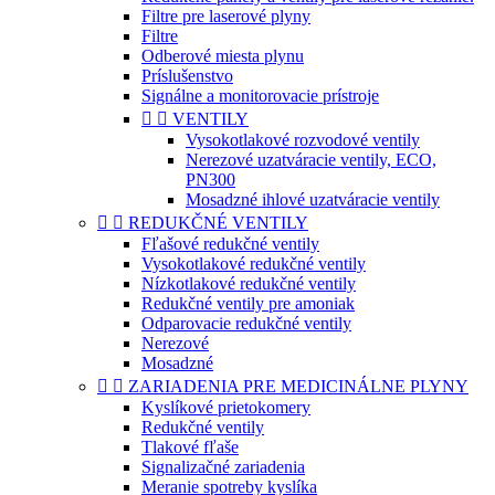
Filtre pre laserové plyny
Filtre
Odberové miesta plynu
Príslušenstvo
Signálne a monitorovacie prístroje


VENTILY
Vysokotlakové rozvodové ventily
Nerezové uzatváracie ventily, ECO,
PN300
Mosadzné ihlové uzatváracie ventily


REDUKČNÉ VENTILY
Fľašové redukčné ventily
Vysokotlakové redukčné ventily
Nízkotlakové redukčné ventily
Redukčné ventily pre amoniak
Odparovacie redukčné ventily
Nerezové
Mosadzné


ZARIADENIA PRE MEDICINÁLNE PLYNY
Kyslíkové prietokomery
Redukčné ventily
Tlakové fľaše
Signalizačné zariadenia
Meranie spotreby kyslíka