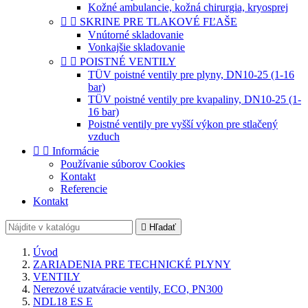
Kožné ambulancie, kožná chirurgia, kryosprej


SKRINE PRE TLAKOVÉ FĽAŠE
Vnútorné skladovanie
Vonkajšie skladovanie


POISTNÉ VENTILY
TÜV poistné ventily pre plyny, DN10-25 (1-16
bar)
TÜV poistné ventily pre kvapaliny, DN10-25 (1-
16 bar)
Poistné ventily pre vyšší výkon pre stlačený
vzduch


Informácie
Používanie súborov Cookies
Kontakt
Referencie
Kontakt

Hľadať
Úvod
ZARIADENIA PRE TECHNICKÉ PLYNY
VENTILY
Nerezové uzatváracie ventily, ECO, PN300
NDL18 ES E