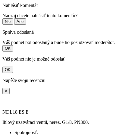
Nahlásiť komentár
Naozaj chcete nahlásiť tento komentár?
Nie
Áno
Správa odoslaná
Váš podnet bol odoslaný a bude ho posudzovať moderátor.
OK
Váš podnet nie je možné odoslať
OK
Napíšte svoju recenziu
×
NDL18 ES E
Ihlový uzatvárací ventil, nerez, G1/8, PN300.
Spokojnosť: