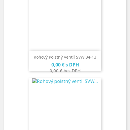
Rohový Poistný Ventil SVW 34-13
Cena
0,00 €
s DPH
0,00 €
bez DPH