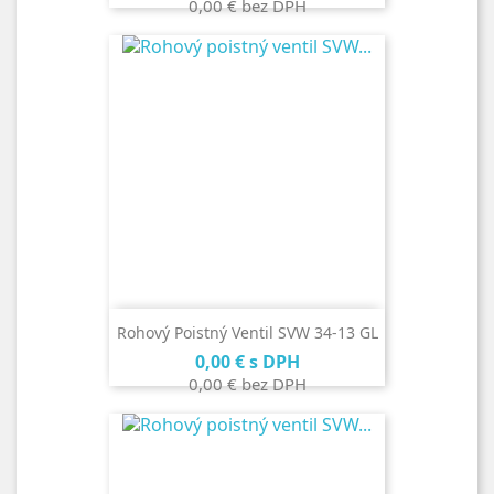
0,00 €
bez DPH
Rohový Poistný Ventil SVW 34-13 GL
Cena
0,00 €
s DPH
0,00 €
bez DPH