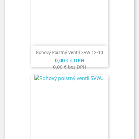
Rohový Poistný Ventil SVW 12-10
Cena
0,00 €
s DPH
0,00 €
bez DPH