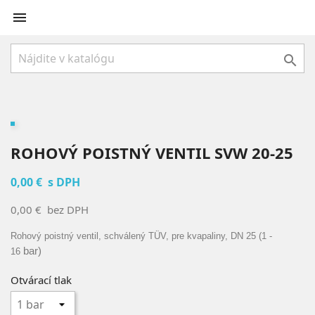


ROHOVÝ POISTNÝ VENTIL SVW 20-25
0,00 €
s DPH
0,00 €
bez DPH
Rohový poistný ventil, schválený TÜV, pre kvapaliny, DN 25 (1 -
bar)
16
Otvárací tlak