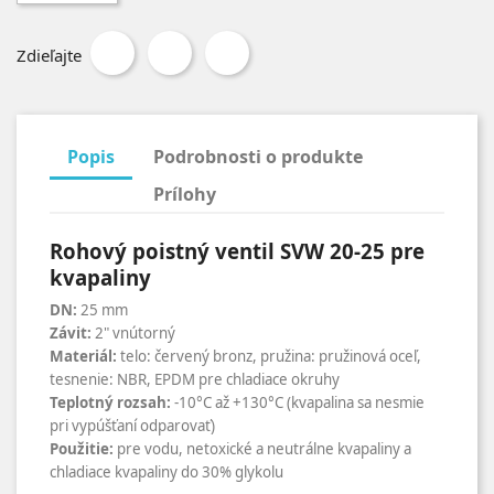
Zdieľajte
Popis
Podrobnosti o produkte
Prílohy
Rohový poistný ventil SVW 20-25 pre
kvapaliny
DN:
25 mm
Závit:
2" vnútorný
Materiál:
telo: červený bronz, pružina: pružinová oceľ,
tesnenie: NBR, EPDM pre chladiace okruhy
Teplotný
rozsah:
-10°C až +130°C (kvapalina sa nesmie
pri vypúšťaní odparovať)
Použitie
:
pre vodu, netoxické a neutrálne kvapaliny a
chladiace kvapaliny do 30% glykolu