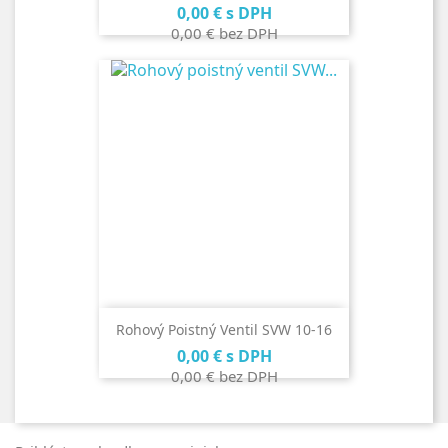
Cena
0,00 €
s DPH
0,00 €
bez DPH
Rohový Poistný Ventil SVW 10-16
Cena
0,00 €
s DPH
0,00 €
bez DPH